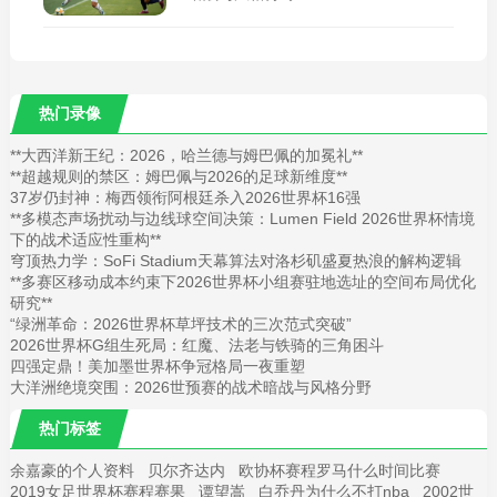
热门录像
**大西洋新王纪：2026，哈兰德与姆巴佩的加冕礼**
**超越规则的禁区：姆巴佩与2026的足球新维度**
37岁仍封神：梅西领衔阿根廷杀入2026世界杯16强
**多模态声场扰动与边线球空间决策：Lumen Field 2026世界杯情境
下的战术适应性重构**
穹顶热力学：SoFi Stadium天幕算法对洛杉矶盛夏热浪的解构逻辑
**多赛区移动成本约束下2026世界杯小组赛驻地选址的空间布局优化
研究**
“绿洲革命：2026世界杯草坪技术的三次范式突破”
2026世界杯G组生死局：红魔、法老与铁骑的三角困斗
四强定鼎！美加墨世界杯争冠格局一夜重塑
大洋洲绝境突围：2026世预赛的战术暗战与风格分野
热门标签
余嘉豪的个人资料
贝尔齐达内
欧协杯赛程罗马什么时间比赛
2019女足世界杯赛程赛果
谭望嵩
白乔丹为什么不打nba
2002世