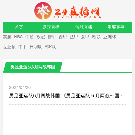
首页
足球直播
篮球直播
重要赛事
英超
NBA
中超
欧冠
德甲
西甲
法甲
意甲
欧联
亚洲杯
资讯
录像
世亚预
中甲
日职联
韩K联
男足亚运队6月两战韩国
2024/04/20
男足亚运队6月两战韩国:《男足亚运队 6 月两战韩国：
全力以赴》