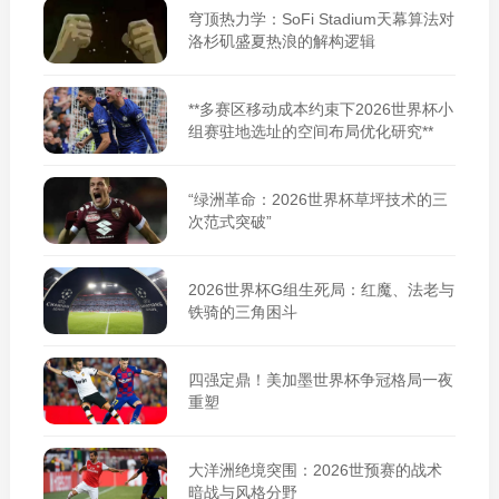
穹顶热力学：SoFi Stadium天幕算法对
洛杉矶盛夏热浪的解构逻辑
**多赛区移动成本约束下2026世界杯小
组赛驻地选址的空间布局优化研究**
“绿洲革命：2026世界杯草坪技术的三
次范式突破”
2026世界杯G组生死局：红魔、法老与
铁骑的三角困斗
四强定鼎！美加墨世界杯争冠格局一夜
重塑
大洋洲绝境突围：2026世预赛的战术
暗战与风格分野