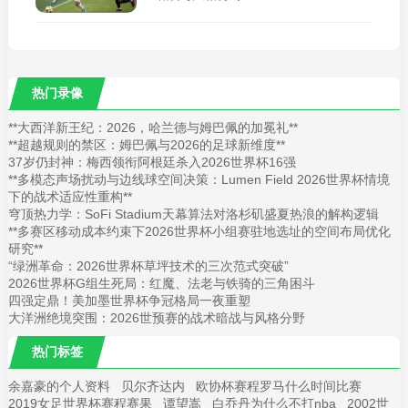
热门录像
**大西洋新王纪：2026，哈兰德与姆巴佩的加冕礼**
**超越规则的禁区：姆巴佩与2026的足球新维度**
37岁仍封神：梅西领衔阿根廷杀入2026世界杯16强
**多模态声场扰动与边线球空间决策：Lumen Field 2026世界杯情境
下的战术适应性重构**
穹顶热力学：SoFi Stadium天幕算法对洛杉矶盛夏热浪的解构逻辑
**多赛区移动成本约束下2026世界杯小组赛驻地选址的空间布局优化
研究**
“绿洲革命：2026世界杯草坪技术的三次范式突破”
2026世界杯G组生死局：红魔、法老与铁骑的三角困斗
四强定鼎！美加墨世界杯争冠格局一夜重塑
大洋洲绝境突围：2026世预赛的战术暗战与风格分野
热门标签
余嘉豪的个人资料
贝尔齐达内
欧协杯赛程罗马什么时间比赛
2019女足世界杯赛程赛果
谭望嵩
白乔丹为什么不打nba
2002世