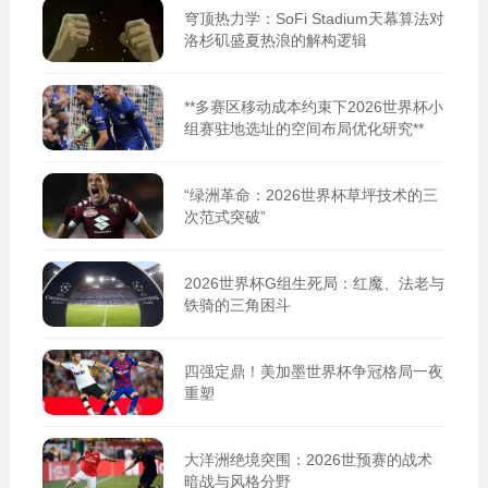
穹顶热力学：SoFi Stadium天幕算法对
洛杉矶盛夏热浪的解构逻辑
**多赛区移动成本约束下2026世界杯小
组赛驻地选址的空间布局优化研究**
“绿洲革命：2026世界杯草坪技术的三
次范式突破”
2026世界杯G组生死局：红魔、法老与
铁骑的三角困斗
四强定鼎！美加墨世界杯争冠格局一夜
重塑
大洋洲绝境突围：2026世预赛的战术
暗战与风格分野