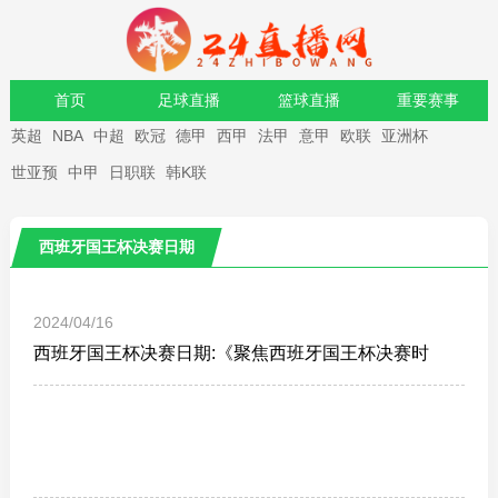
首页
足球直播
篮球直播
重要赛事
英超
NBA
中超
欧冠
德甲
西甲
法甲
意甲
欧联
亚洲杯
资讯
录像
世亚预
中甲
日职联
韩K联
西班牙国王杯决赛日期
2024/04/16
西班牙国王杯决赛日期:《聚焦西班牙国王杯决赛时
间》