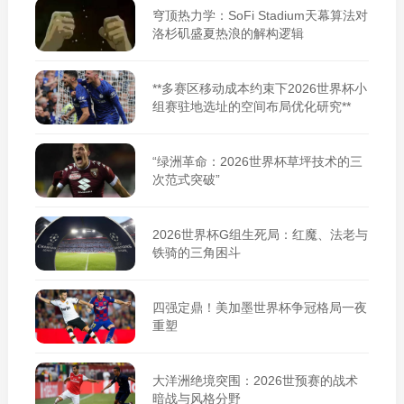
穹顶热力学：SoFi Stadium天幕算法对
洛杉矶盛夏热浪的解构逻辑
**多赛区移动成本约束下2026世界杯小
组赛驻地选址的空间布局优化研究**
“绿洲革命：2026世界杯草坪技术的三
次范式突破”
2026世界杯G组生死局：红魔、法老与
铁骑的三角困斗
四强定鼎！美加墨世界杯争冠格局一夜
重塑
大洋洲绝境突围：2026世预赛的战术
暗战与风格分野