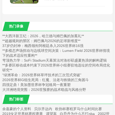
热门录像
**大西洋新王纪：2026，哈兰德与姆巴佩的加冕礼**
**超越规则的禁区：姆巴佩与2026的足球新维度**
37岁仍封神：梅西领衔阿根廷杀入2026世界杯16强
**多模态声场扰动与边线球空间决策：Lumen Field 2026世界杯情境
下的战术适应性重构**
穹顶热力学：SoFi Stadium天幕算法对洛杉矶盛夏热浪的解构逻辑
**多赛区移动成本约束下2026世界杯小组赛驻地选址的空间布局优化
研究**
“绿洲革命：2026世界杯草坪技术的三次范式突破”
2026世界杯G组生死局：红魔、法老与铁骑的三角困斗
四强定鼎！美加墨世界杯争冠格局一夜重塑
大洋洲绝境突围：2026世预赛的战术暗战与风格分野
热门标签
余嘉豪的个人资料
贝尔齐达内
欧协杯赛程罗马什么时间比赛
2019女足世界杯赛程赛果
谭望嵩
白乔丹为什么不打nba
2002世