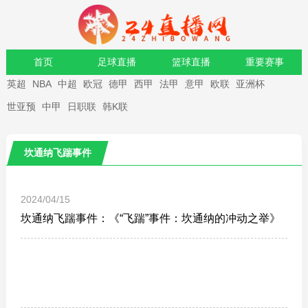
首页
足球直播
篮球直播
重要赛事
英超
NBA
中超
欧冠
德甲
西甲
法甲
意甲
欧联
亚洲杯
资讯
录像
世亚预
中甲
日职联
韩K联
坎通纳飞踹事件
2024/04/15
坎通纳飞踹事件：《“飞踹”事件：坎通纳的冲动之举》