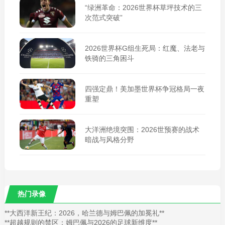
“绿洲革命：2026世界杯草坪技术的三
次范式突破”
2026世界杯G组生死局：红魔、法老与
铁骑的三角困斗
四强定鼎！美加墨世界杯争冠格局一夜
重塑
大洋洲绝境突围：2026世预赛的战术
暗战与风格分野
热门录像
**大西洋新王纪：2026，哈兰德与姆巴佩的加冕礼**
**超越规则的禁区：姆巴佩与2026的足球新维度**