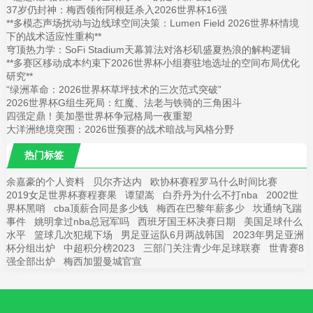
37岁仍封神：梅西领衔阿根廷杀入2026世界杯16强
**多模态声场扰动与边线球空间决策：Lumen Field 2026世界杯情境
下的战术适应性重构**
穹顶热力学：SoFi Stadium天幕算法对洛杉矶盛夏热浪的解构逻辑
**多赛区移动成本约束下2026世界杯小组赛驻地选址的空间布局优化
研究**
“绿洲革命：2026世界杯草坪技术的三次范式突破”
2026世界杯G组生死局：红魔、法老与铁骑的三角困斗
四强定鼎！美加墨世界杯争冠格局一夜重塑
大洋洲绝境突围：2026世预赛的战术暗战与风格分野
热门标签
余嘉豪的个人资料
贝尔齐达内
欧协杯赛程罗马什么时间比赛
2019女足世界杯赛程赛果
谭望嵩
白乔丹为什么不打nba
2002世
界杯黑哨
cba顶薪合同是多少钱
梅西在巴黎年薪多少
坎通纳飞踹
事件
姚明拿过nba总冠军吗
西班牙国王杯决赛日期
美国足球什么
水平
篮球几次犯规下场
男足亚运队6月两战韩国
2023年男足亚洲
杯分组出炉
中超积分榜2023
三部门关注青少年足球联赛
世青赛8
强全部出炉
梅西加盟曼城官宣