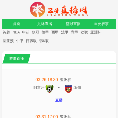
首页
足球直播
篮球直播
重要赛事
英超
NBA
中超
欧冠
德甲
西甲
法甲
意甲
欧联
亚洲杯
资讯
录像
世亚预
中甲
日职联
韩K联
赛事直播
03-26 18:30
亚洲杯
-
阿富汗
缅甸
直播
03-31 17:00
亚洲杯